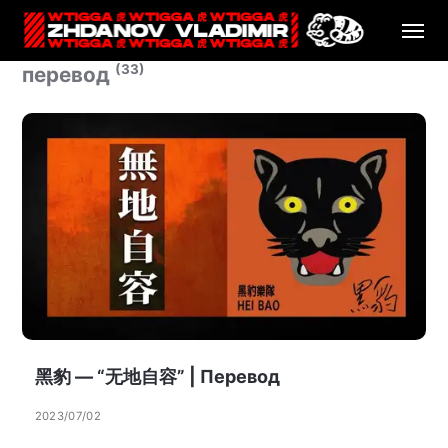
(33)
перевод
黑豹 — “无地自容” | Перевод
2023/07/02