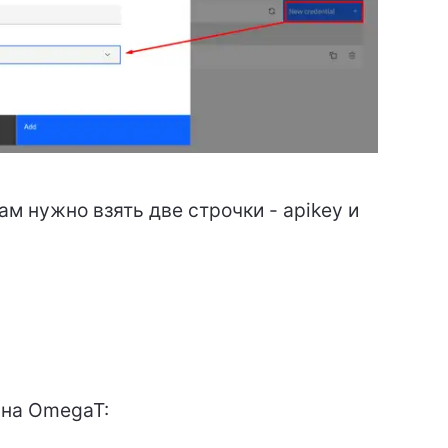
вам нужно взять две строчки - apikey и
ина OmegaT: