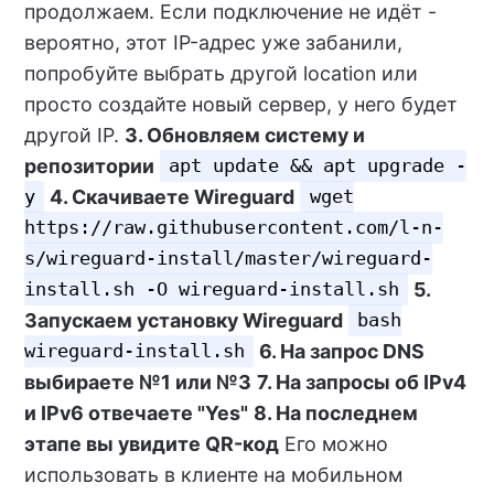
продолжаем. Если подключение не идёт -
вероятно, этот IP-адрес уже забанили,
попробуйте выбрать другой location или
просто создайте новый сервер, у него будет
другой IP.
3. Обновляем систему и
репозитории
apt update && apt upgrade -
4. Скачиваете Wireguard
y
wget
https://raw.githubusercontent.com/l-n-
s/wireguard-install/master/wireguard-
5.
install.sh -O wireguard-install.sh
Запускаем установку Wireguard
bash
6. На запрос DNS
wireguard-install.sh
выбираете №1 или №3
7. На запросы об IPv4
и IPv6 отвечаете "Yes"
8. На последнем
этапе вы увидите QR-код
Его можно
использовать в клиенте на мобильном