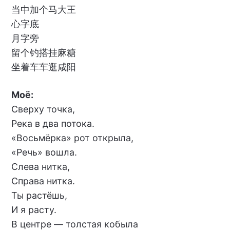
当中加个马大王
心字底
月字旁
留个钓搭挂麻糖
坐着车车逛咸阳
Моё:
Сверху точка,
Река в два потока.
«Восьмёрка» рот открыла,
«Речь» вошла.
Слева нитка,
Справа нитка.
Ты растёшь,
И я расту.
В центре — толстая кобыла