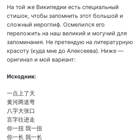
На той же Википедии есть специальный
стишок, чтобы запомнить этот большой и
сложный иероглиф. Осмелился его
переложить на наш великий и могучий для
запоминания. Не претендую на литературную
красоту (куда мне до Алексеева). Ниже —
оригинал и мой вариант:
Исходник:
一点上了天
黄河两道弯
八字大张口
言字往进走
你一扭 我一扭
你一长 我一长