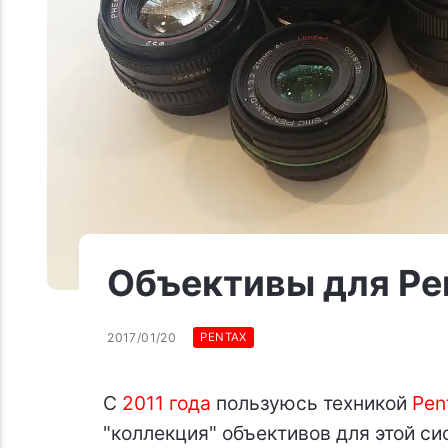
Объективы для Pe
2017/01/20
PENTAX
С
2011 года
пользуюсь техникой
Pen
"коллекция" объективов для этой си