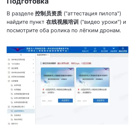
Подготовка
В разделе
控制员资质
("аттестация пилота")
найдите пункт
在线视频培训
("видео уроки") и
посмотрите оба ролика по лёгким дронам.