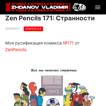
Zen Pencils 171: Странности
2015/02/11
ZENPENCILS
Моя русификация комикса
№171
от
ZenPencils
.