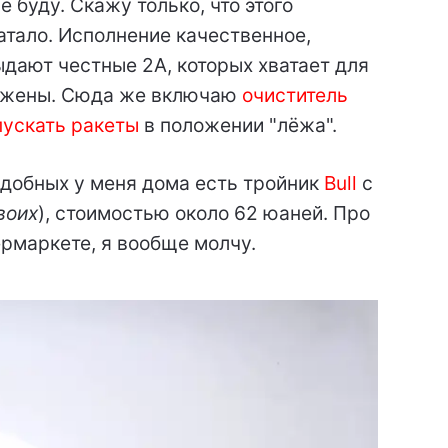
е буду. Скажу только, что этого
атало. Исполнение качественное,
выдают честные 2А, которых хватает для
а жены. Сюда же включаю
очиститель
пускать ракеты
в положении "лёжа".
одобных у меня дома есть тройник
Bull
с
воих
), стоимостью около 62 юаней. Про
ермаркете, я вообще молчу.