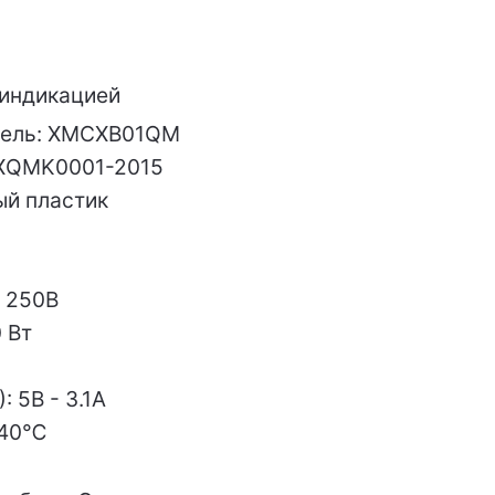
 индикацией
ель: XMCXB01QM
DXQMK0001-2015
ый пластик
 250В
 Вт
 5В - 3.1A
+40℃