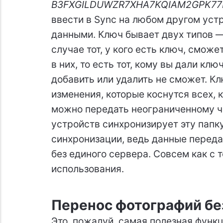
B3FXGILDUWZR7XHA7KQIAM2GPK7
ввести в Sync на любом другом устр
данными. Ключ бывает двух типов — 
случае тот, у кого есть ключ, смож
в них, то есть тот, кому вы дали клю
добавить или удалить не сможет. Кл
изменения, которые коснутся всех, 
можно передать неограниченному чи
устройств синхронизирует эту папк
синхронизации, ведь данные перед
без единого сервера. Совсем как с
использования.
Перенос фотографий бе
Это, пожалуй, самая полезная функ