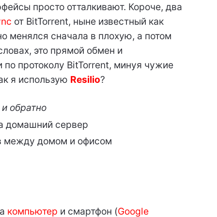
ерфейсы просто отталкивают. Короче, два
ync
от BitTorrent, ныне известный как
но менялся сначала в плохую, а потом
словах, это прямой обмен и
по протоколу BitTorrent, минуя чужие
Как я использую
Resilio
?
К
и обратно
на домашний сервер
в между домом и офисом
а
компьютер
и смартфон (
Google