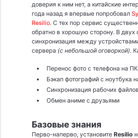
доверия к ним нет, а китайские инт
года назад я впервые попробовал
S
Resilio
. С тех пор сервис существен
обратно в хорошую сторону. В двух 
синхронизация между устройствами 
сервера
(с небольшой оговоркой)
. 
Перенос фото с телефона на П
Бэкап фотографий с ноутбука 
Синхронизация рабочих файло
Обмен аниме с друзьями
Базовые знания
Перво-наперво, установите
Resilio
н