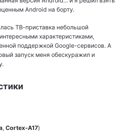
анная версия Android... и я решил взять
ценным Android на борту.
залась ТВ-приставка небольшой
 интересными характеристиками,
енной поддержкой Google-сервисов. А
ервый запуск меня обескуражил и
у.
стики
а
,
Cortex-A17
)