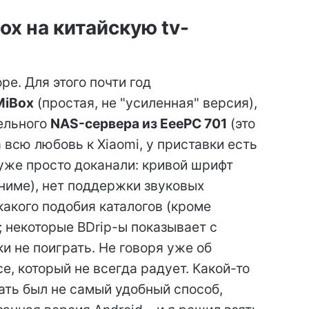
ox на китайскую tv-
е. Для этого почти год
MiBox
(простая, не "усиленная" версия),
ельного
NAS-сервера из EeePC 701
(это
а всю любовь к Xiaomi, у приставки есть
уже просто доканали: кривой шрифт
аниме), нет поддержки звуковых
акого подобия каталогов (кроме
 некоторые BDrip-ы показывает с
и не поиграть. Не говоря уже об
, который не всегда радует. Какой-то
ать был не самый удобный способ,