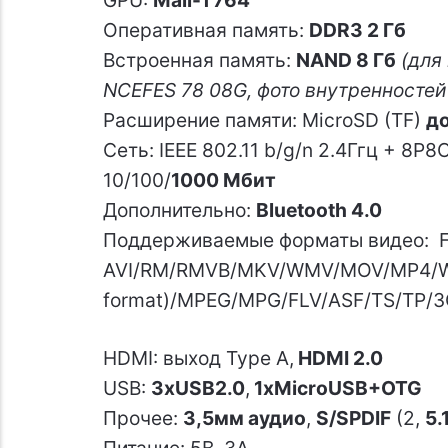
GPU:
Mali-T764
Оперативная память:
DDR3 2 Гб
Встроенная память:
NAND 8 Гб
(для
NCEFES 78 08G, фото внутренностей
Расширение памяти: MicroSD (TF)
до
Сеть: IEEE 802.11 b/g/n 2.4Ггц + 8
10/100/
1000 Мбит
Дополнительно:
Bluetooth 4.0
Поддерживаемые форматы видео: Fu
AVI/RM/RMVB/MKV/WMV/MOV/MP4/W
format)/MPEG/MPG/FLV/ASF/TS/TP/
HDMI: выход Type A,
HDMI 2.0
USB:
3xUSB2.0
,
1xMicroUSB+OTG
Прочее:
3,5мм аудио
,
S/SPDIF
(2,
5.
Питание: 5В, 3А