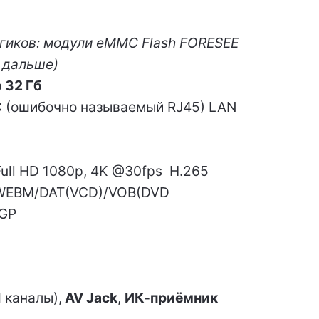
 гиков: модули eMMC Flash FORESEE
 дальше)
 32 Гб
P8C (ошибочно называемый RJ45) LAN
ll HD 1080p, 4K @30fps H.265
EBM/DAT(VCD)/VOB(DVD
3GP
1
каналы),
AV Jack
,
ИК-приёмник