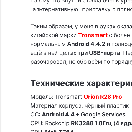
потому что внутри стояла очень урез
"альтернативную" приставку с полно
Таким образом, у меня в руках ока
китайской марки
Tronsmart
с более
нормальным
Android 4.4.2
и полноц
ещё в ней целых
три USB-порта
. П
разочаровал, но обо всём по порядк
Технические характери
Модель: Tronsmart
Orion R28 Pro
Материал корпуса: чёрный пластик
ОС:
Android 4.4 + Google Services
CPU: Rockchip
RK3288 1.8Ггц
(
4 ядр