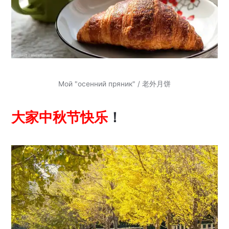
Мой "осенний пряник" / 老外月饼
大家中秋节快乐
！