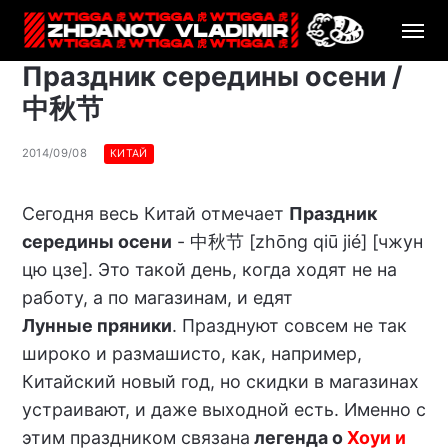
Праздник середины осени /
中秋节
2014/09/08
КИТАЙ
Сегодня весь Китай отмечает
Праздник
середины осени
- 中秋节 [zhōng qiū jié] [чжун
цю цзе]. Это такой день, когда ходят не на
работу, а по магазинам, и едят
Лунные пряники
. Празднуют совсем не так
широко и размашисто, как, например,
Китайский новый год, но скидки в магазинах
устраивают, и даже выходной есть. Именно с
этим праздником связана
легенда о
Хоуи и