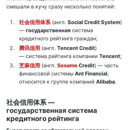
смешали в кучу сразу несколько понятий:
社会信用体系
(англ.
Social Credit System
)
—
государственная
система
кредитного рейтинга граждан;
腾讯信用
(англ.
Tencent Credit
)
— система рейтинга компании
Tencent
;
芝麻信用
(англ.
Sesame
Credit
) — часть
финансовой системы
Ant Financial
,
относится к группе компаний
Alibaba
.
社会信用体系 —
государственная система
кредитного рейтинга