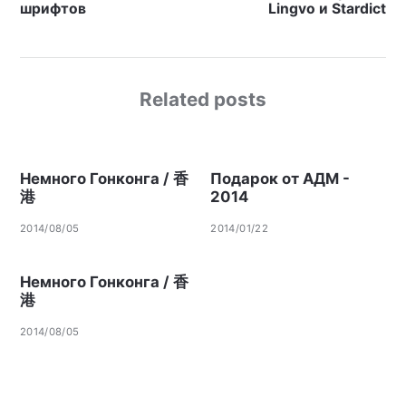
шрифтов
Lingvo и Stardict
Related posts
Немного Гонконга / 香
Подарок от АДМ -
港
2014
2014/08/05
2014/01/22
Немного Гонконга / 香
港
2014/08/05