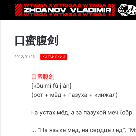
口蜜腹剑
2012/01/23
КИТАЙСКИЙ
口蜜腹剑
[kǒu mì fù jiàn]
(рот + мёд + пазуха + кинжал)
на устах мёд, а за пазухой меч (обр
… "На языке мед, на сердце лед", "М