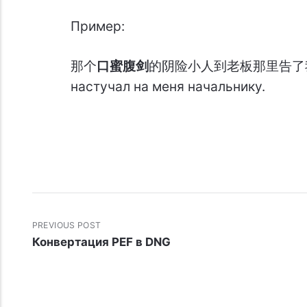
Пример:
那个
口蜜腹剑
的阴险小人到老板那里告了我一状 
настучал на меня начальнику.
PREVIOUS POST
Конвертация PEF в DNG