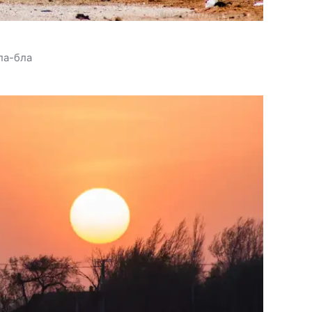
ла-бла