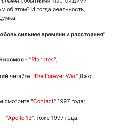
льными
событиями, настоящими
м об этом? И тогда реальность,
думка.
юбовь сильнее времени и расстояния
"
й космос
- "
Planetes
";
вий
читайте "
The Forever War
" Джо
м
смотрите "
Contact
" 1997 года;
ы
- "
Apollo 13
", тоже 1997 года.