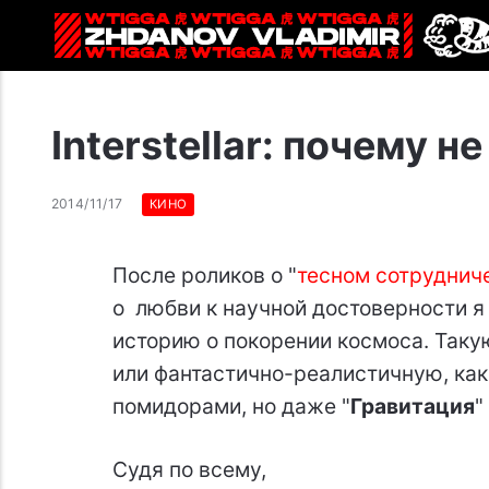
Interstellar: почему 
2014/11/17
КИНО
После роликов о "
тесном сотруднич
о любви к научной достоверности 
историю о покорении космоса. Таку
или фантастично-реалистичную, ка
помидорами, но даже "
Гравитация
"
Судя по всему,