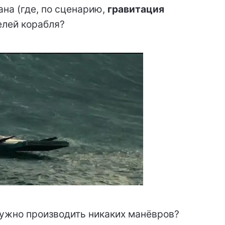
ана (где, по сценарию,
гравитация
телей корабля?
нужно производить никаких манёвров?