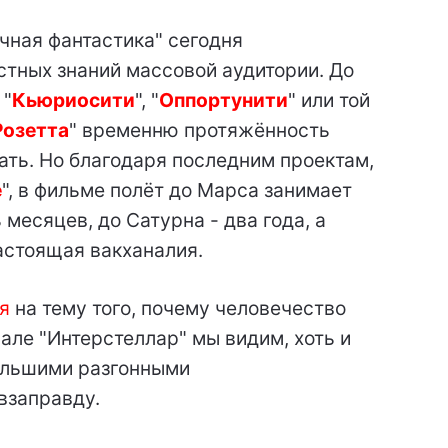
чная фантастика" сегодня
тных знаний массовой аудитории. До
 "
Кьюриосити
", "
Оппортунити
" или той
Розетта
" временню протяжённость
ать. Но благодаря последним проектам,
e
", в фильме полёт до Марса занимает
месяцев, до Сатурна - два года, а
настоящая вакханалия.
я
на тему того, почему человечество
чале "Интерстеллар" мы видим, хоть и
большими разгонными
 взаправду.