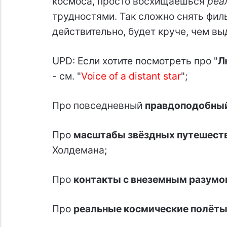
космоса, просто восхищаешься
реа
трудностями. Так сложно снять филь
действительно, будет круче, чем вы
UPD: Если хотите посмотреть про "
Л
- см. "
Voice of a distant star
";
Про повседневный
правдоподобны
Про
масштабы звёздных путешест
Холдемана;
Про
контакты с внеземным разумо
Про
реальные космические полёт