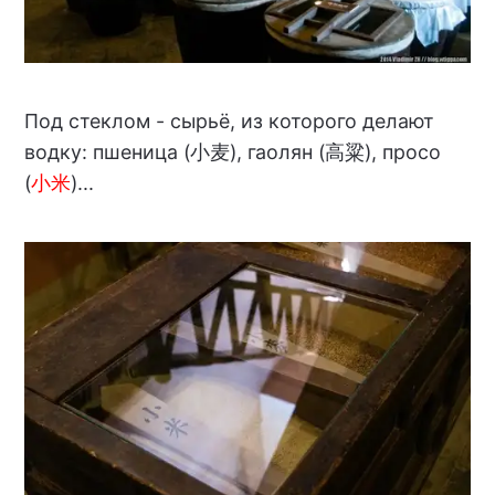
Под стеклом - сырьё, из которого делают
водку: пшеница (小麦), гаолян (高粱), просо
(
小米
)...