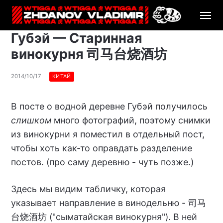
Губэй — Старинная
винокурня 司马台烧酒坊
2014/10/17
КИТАЙ
В посте о водной деревне Губэй получилось
слишком
много фотографий, поэтому снимки
из винокурни я поместил в отдельный пост,
чтобы хоть как-то оправдать разделение
постов. (про саму деревню - чуть позже.)
Здесь мы видим табличку, которая
указывает направление в винодельню - 司马
台烧酒坊 ("сыматайская винокурня"). В ней