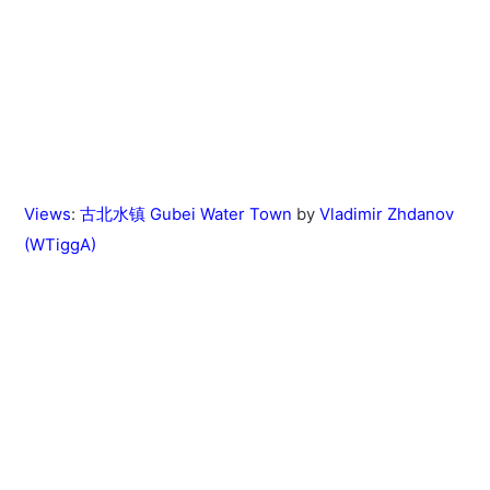
Views
:
古北水镇 Gubei Water Town
by
Vladimir Zhdanov
(WTiggA)