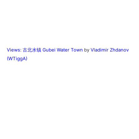
Views
:
古北水镇 Gubei Water Town
by
Vladimir Zhdanov
(WTiggA)