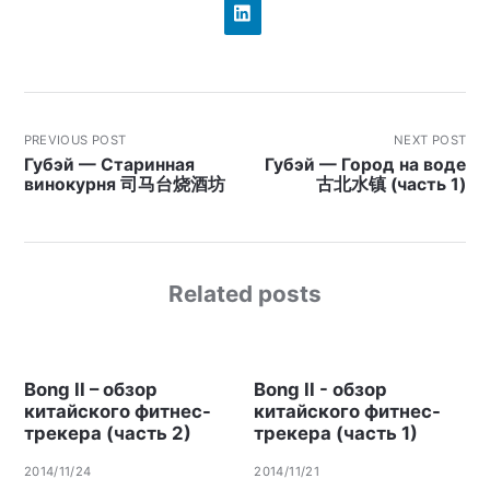
PREVIOUS POST
NEXT POST
Губэй — Старинная
Губэй — Город на воде
винокурня 司马台烧酒坊
古北水镇 (часть 1)
Related posts
Bong II – обзор
Bong II - обзор
китайского фитнес-
китайского фитнес-
трекера (часть 2)
трекера (часть 1)
2014/11/24
2014/11/21