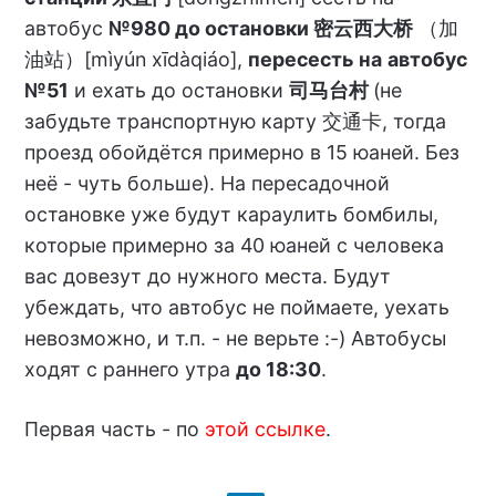
автобус
№980 до остановки 密云西大桥
（加
油站）[mìyún xīdàqiáo],
пересесть
на
автобус
№51
и ехать до остановки
司马台村
(не
забудьте транспортную карту 交通卡, тогда
проезд обойдётся примерно в 15 юаней. Без
неё - чуть больше). На пересадочной
остановке уже будут караулить бомбилы,
которые примерно за 40 юаней с человека
вас довезут до нужного места. Будут
убеждать, что автобус не поймаете, уехать
невозможно, и т.п. - не верьте :-) Автобусы
ходят с раннего утра
до 18:30
.
Первая часть - по
этой ссылке
.