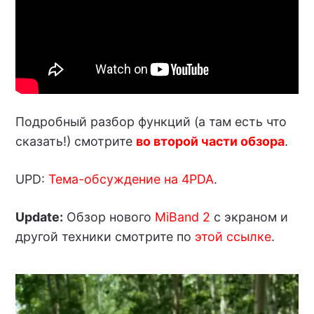
Подробный разбор функций (а там есть что
сказать!) смотрите
во второй части обзора
.
UPD:
Тема-обсуждение на 4PDA
.
Update:
Обзор нового
MiBand 2
с экраном и
другой техники смотрите по
этой ссылке
.