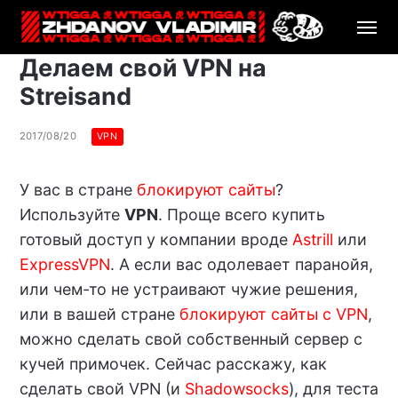
Делаем свой VPN на
Streisand
2017/08/20
VPN
У вас в стране
блокируют сайты
?
Используйте
VPN
. Проще всего купить
готовый доступ у компании вроде
Astrill
или
ExpressVPN
. А если вас одолевает паранойя,
или чем-то не устраивают чужие решения,
или в вашей стране
блокируют сайты с VPN
,
можно сделать свой собственный сервер с
кучей примочек. Сейчас расскажу, как
сделать свой VPN (и
Shadowsocks
), для теста