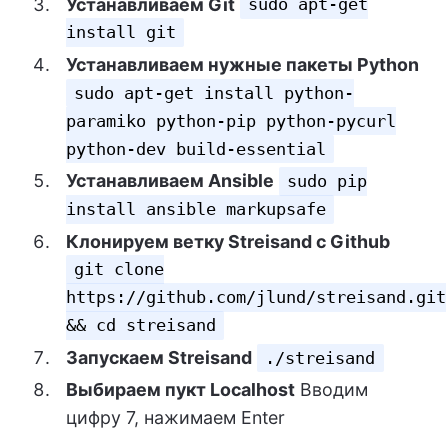
Устанавливаем Git
sudo apt-get
install git
Устанавливаем нужные пакеты Python
sudo apt-get install python-
paramiko python-pip python-pycurl
python-dev build-essential
Устанавливаем Ansible
sudo pip
install ansible markupsafe
Клонируем ветку Streisand с Github
git clone
https://github.com/jlund/streisand.git
&& cd streisand
Запускаем Streisand
./streisand
Выбираем пукт Localhost
Вводим
цифру 7, нажимаем Enter