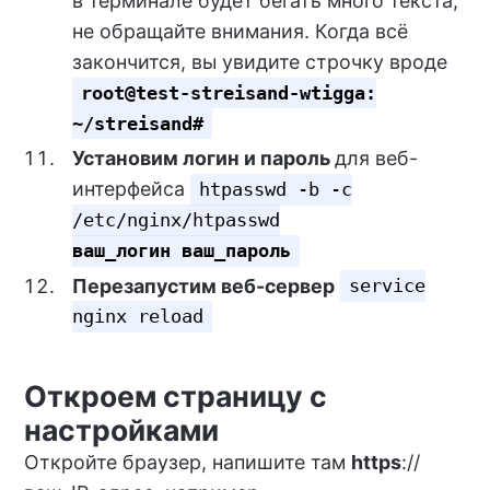
в терминале будет бегать много текста,
не обращайте внимания. Когда всё
закончится, вы увидите строчку вроде
root@test-streisand-wtigga:
~/streisand#
Установим логин и пароль
для веб-
интерфейса
htpasswd -b -c
/etc/nginx/htpasswd
ваш_логин
ваш_пароль
Перезапустим веб-сервер
service
nginx reload
Откроем страницу с
настройками
Откройте браузер, напишите там
https
://