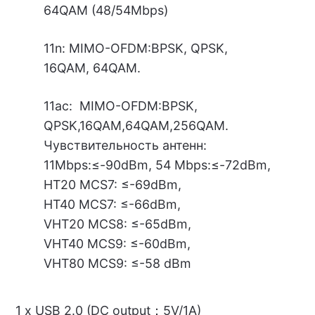
64QAM (48/54Mbps)
11n: MIMO-OFDM:BPSK, QPSK,
16QAM, 64QAM.
11ac: MIMO-OFDM:BPSK,
QPSK,16QAM,64QAM,256QAM.
Чувствительность антенн:
11Mbps:≤-90dBm, 54 Mbps:≤-72dBm,
HT20 MCS7: ≤-69dBm,
HT40 MCS7: ≤-66dBm,
VHT20 MCS8: ≤-65dBm,
VHT40 MCS9: ≤-60dBm,
VHT80 MCS9: ≤-58 dBm
1 х USB 2.0 (DC output：5V/1A)