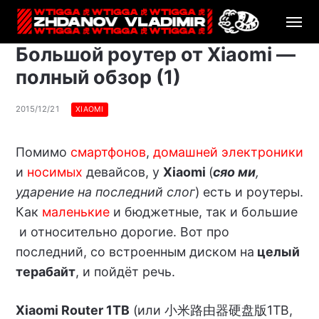
Большой роутер от Xiaomi —
полный обзор (1)
2015/12/21
XIAOMI
Помимо
смартфонов
,
домашней электроники
и
носимых
девайсов, у
Xiaomi
(
сяо ми
,
ударение на последний слог
) есть и роутеры.
Как
маленькие
и бюджетные, так и большие
и относительно дорогие. Вот про
последний, со встроенным диском на
целый
терабайт
, и пойдёт речь.
Xiaomi Router 1TB
(или 小米路由器硬盘版1TB,