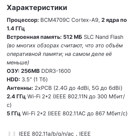
Характеристики
Процессор:
BCM4709C Cortex-A9,
2 ядра по
1.4 ГГц
Встроенная память:
512 МБ
SLC Nand Flash
(во многих обзорах считают, что это объём
оперативной памяти; на самом деле её
меньше)
ОЗУ:
256MB
DDR3-1600
HDD:
3.5" (1 Тб)
Антенны:
2xPCB (2.4G до 4dBi, 5G до 6dBi)
2.4 ГГц
Wi-Fi 2*2 (IEEE 802.11N до 300 Мбит/
с)
5 ГГц
Wi-Fi 2*2 (IEEE 802.11AC до 867 Мбит/с)
IEEE 802.11a/b/g/n/ac，IEEE